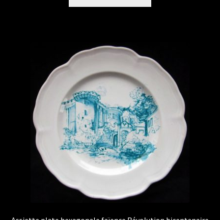
Assiette plate hexagonale faïence Révolution bicentenaire