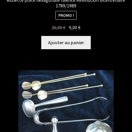
1789/1989
PROMO !
Le
Le
26,00
€
9,00
€
prix
prix
initial
actuel
Ajouter au panier
était :
est :
26,00 €.
9,00 €.