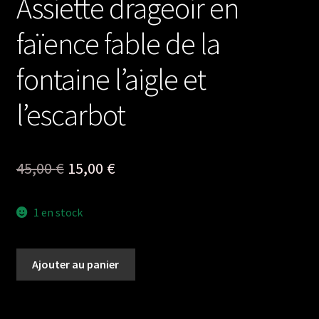
Assiette drageoir en
faïence fable de la
fontaine l’aigle et
l’escarbot
Le
Le
45,00
€
15,00
€
prix
prix
1 en stock
initial
actuel
était :
est :
quantité
Ajouter au panier
45,00 €.
15,00 €.
de
Assiette
drageoir