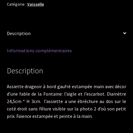
en
Catégorie :
Vaisselle
faïence
fable
de
Description
la
fontaine
l'aigle
Informations complémentaires
et
l'escarbot
Description
Assiette drageoir à bord gaufré estampée main avec décor
d’une fable de la Fontaine: l’aigle et l’escarbot. Diamètre
24,5cm * H 3cm. l’assiette a une ébréchure au dos sur le
coté droit sans fêlure visible sur la photo 2 d’où son petit
prix. Faïence estampée et peinte à la main.