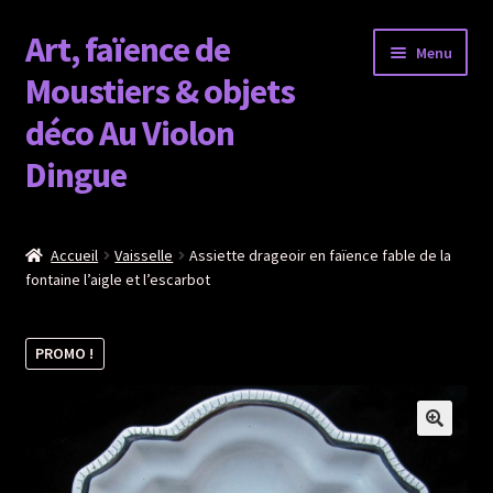
Art, faïence de
Aller
Aller
Menu
à
au
Moustiers & objets
la
contenu
déco Au Violon
navigation
Dingue
Faïence de moustiers
Accueil
Vaisselle
Assiette drageoir en faïence fable de la
fontaine l’aigle et l’escarbot
Objets déco
Horloge
PROMO !
Figurine
Vaisselle