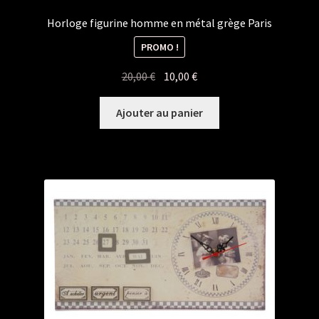
Horloge figurine homme en métal grège Paris
PROMO !
Le
Le
20,00
€
10,00
€
prix
prix
initial
actuel
Ajouter au panier
était :
est :
20,00 €.
10,00 €.