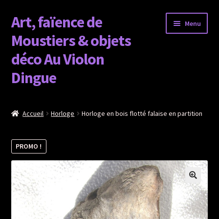
Art, faïence de
Aller
Aller
Menu
à
au
Moustiers & objets
la
contenu
déco Au Violon
navigation
Dingue
Faïence de moustiers
Accueil
Horloge
Horloge en bois flotté falaise en partition
Objets déco
PROMO !
Horloge
Figurine
Vaisselle