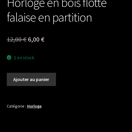
Horloge en bois flotté
falaise en partition
Le
Le
12,00
€
6,00
€
prix
prix
1 en stock
initial
actuel
était :
est :
quantité
Ajouter au panier
12,00 €.
6,00 €.
de
Horloge
en
bois
Catégorie :
Horloge
flotté
falaise
en