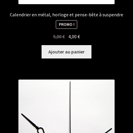
Calendrier en métal, horloge et pense-bête à suspendre
PROMO !
Le
Le
9,00
€
4,00
€
prix
prix
initial
actuel
Ajouter au panier
était :
est :
9,00 €.
4,00 €.