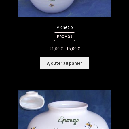
Pichet p
PROMO !
Le
Le
21,00
€
15,00
€
prix
prix
initial
actuel
Ajouter au panier
était :
est :
21,00 €.
15,00 €.