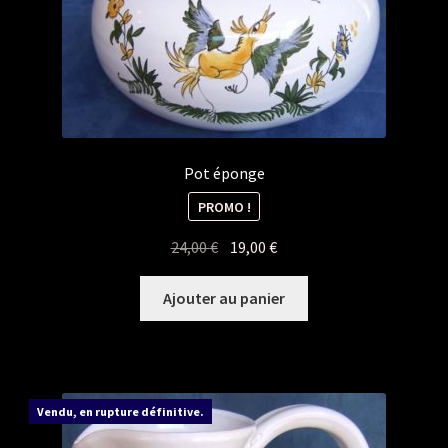
Pot éponge
PROMO !
Le
Le
24,00
€
19,00
€
prix
prix
initial
actuel
Ajouter au panier
était :
est :
24,00 €.
19,00 €.
Vendu, en rupture définitive.