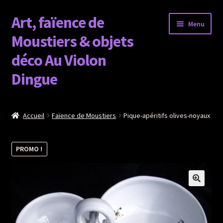
Art, faïence de
Aller
Aller
Menu
à
au
Moustiers & objets
la
contenu
déco Au Violon
navigation
Dingue
Faïence de moustiers
Accueil
Faïence de Moustiers
Pique-apéritifs olives-noyaux
Objets déco
PROMO !
Horloge
Figurine
Vaisselle