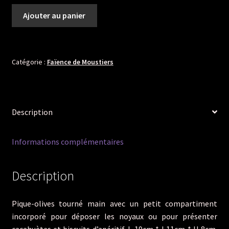
était :
est :
quantité
Ajouter au panier
21,00 €.
15,00 €.
de
Pique-
apéritifs
olives-
Catégorie :
Faïence de Moustiers
noyaux
Description
Informations complémentaires
Description
Pique-olives tourné main avec un petit compartiment
incorporé pour déposer les noyaux ou pour présenter